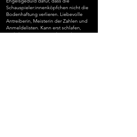
Engelsgeduld dafür, dass die
Schauspieler:innenköpfchen nicht die
Bodenhaftung verlieren. Liebevolle
Antreiberin, Meisterin der Zahlen und
Anmeldelisten. Kann erst schlafen,
nachdem sie eine Runde Zumba
getanzt hat.
a.szwaczka@samtundsonders.de