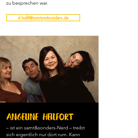
zu besprechen war.
d.halft@samtundsonders.de
Angeline Heilfort
– ist ein samt&sonders-Nerd – treibt
sich eigentlich nur dort rum. Kann