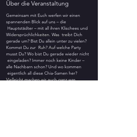
Über die Veranstaltung
Gemeinsam mit Euch werfen wir einen 
spannenden Blick auf uns – die 
 Hauptstädter – mit all ihren Klischees und 
Widersprüchlichkeiten. Was  treibt Dich 
gerade um? Bist Du allein unter zu vielen? 
Kommst Du zur  Ruh? Auf welche Party 
musst Du? Wo bist Du gerade wieder nicht 
 eingeladen? Immer noch keine Kinder – 
alle Nachbarn schon? Und wo kommen 
 eigentlich all diese Chia-Samen her? 
Vielleicht machen wir auch ganz was 
anderes? Fragen über Fragen. Wir sind 
gespannt – Ihr könnt es auch sein. Impro in 
Höchstform und natürlich nicht nur für 
Prenzelberger.
Anmeldung unter 030 44 67 3264 / 
www.buehnenrausch.de
Diese Veranstaltung teilen