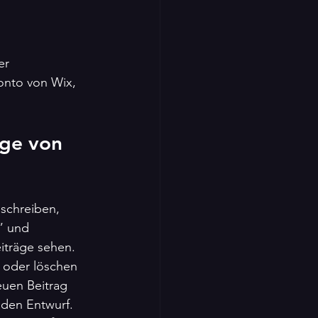
er 
onto von Wix, 
äge von 
 schreiben, 
” und 
iträge sehen. 
 oder löschen 
euen Beitrag 
 den Entwurf. 